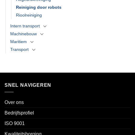
Reiniging door robots
Rioolreiniging
Intern transport
Machinebouw
Maritiem
Transport
SNEL NAVIGEREN
Over ons
Bedrijfsprofiel
ISO 9001
Kwaliteitsborging