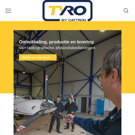
Skip
to
content
Ontwikkeling, productie en levering
van radiografische afstandsbedieningen.
Bekijk onze oplossingen