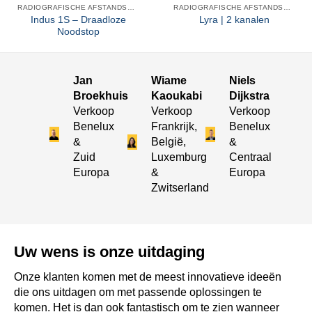
RADIOGRAFISCHE AFSTANDSBEDIENINGEN
RADIOGRAFISCHE AFSTANDSBEDIENINGEN
Indus 1S – Draadloze
Lyra | 2 kanalen
Noodstop
Jan
Wiame
Niels
Broekhuis
Kaoukabi
Dijkstra
Verkoop
Verkoop
Verkoop
Benelux
Frankrijk,
Benelux
&
België,
&
Zuid
Luxemburg
Centraal
Europa
&
Europa
Zwitserland
Uw wens is onze uitdaging
Onze klanten komen met de meest innovatieve ideeën
die ons uitdagen om met passende oplossingen te
komen. Het is dan ook fantastisch om te zien wanneer