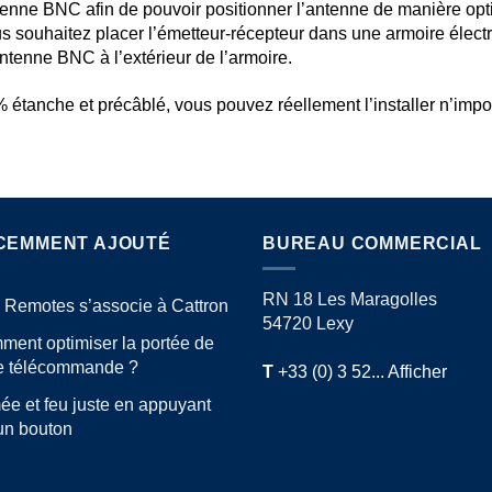
ntenne BNC afin de pouvoir positionner l’antenne de manière opt
s souhaitez placer l’émetteur-récepteur dans une armoire électri
ntenne BNC à l’extérieur de l’armoire.
 étanche et précâblé, vous pouvez réellement l’installer n’impor
CEMMENT AJOUTÉ
BUREAU COMMERCIAL
RN 18 Les Maragolles
 Remotes s’associe à Cattron
54720 Lexy
ent optimiser la portée de
re télécommande ?
T
+33 (0) 3 52... Afficher
e et feu juste en appuyant
un bouton